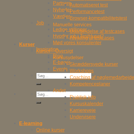
Partnere
Automatiseret test
Nyheder
Performancetest
Værdier
Browser-kompatibilitetstest
Job
Manuelle services
Ledige stillinger
Udarbejdelse af testcases
Hvorfor job i TestHuset?
Afvikling af testcases
Mød vores konsulenter
Kurser
Inspiration
Kurser – Oversigt
Blog
Kursusydelser
E-bøger
Skræddersyede kurser
Events
Workshops
Søg
Coaching af nøglemedarbejde
efter:
Kompetenceplaner
Andet
Søg
Praktisk info
efter:
Kursuskalender
Karriereveje
Undervisere
E-learning
Online kurser