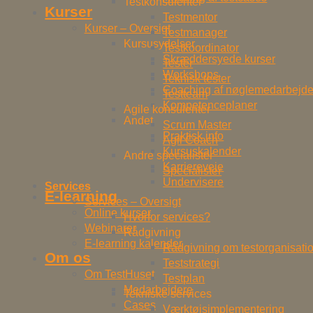
Testkonsulenter
Kurser
Testmentor
Kurser – Oversigt
Testmanager
Kursusydelser
Testkoordinator
Skræddersyede kurser
Tester
Workshops
Teknisk tester
Coaching af nøglemedarbejde
Testteam
Kompetenceplaner
Agile konsulenter
Andet
Scrum Master
Praktisk info
Agil Coach
Kursuskalender
Andre specialister
Karriereveje
Specialister
Undervisere
Services
E-learning
Services – Oversigt
Online kurser
Hvorfor services?
Webinarer
Rådgivning
E-learning kalender
Rådgivning om testorganisati
Om os
Teststrategi
Om TestHuset
Testplan
Medarbejdere
Tekniske services
Cases
Værktøjsimplementering