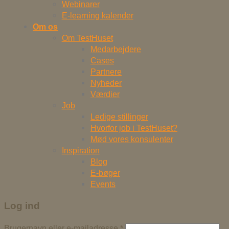
Webinarer
E-learning kalender
Om os
Om TestHuset
Medarbejdere
Cases
Partnere
Nyheder
Værdier
Job
Ledige stillinger
Hvorfor job i TestHuset?
Mød vores konsulenter
Inspiration
Blog
E-bøger
Events
Log ind
Brugernavn eller e-mailadresse
*