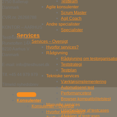
Testteam
2750 Ballerup
Agile konsulenter
Danmark
Scrum Master
CVR.nr. 26268788
Agil Coach
Andre specialister
KONTOR – AARHUS
Specialister
Services
TestHuset A/S
Services – Oversigt
Runetoften 14A
Hvorfor services?
8210 Aarhus V
Rådgivning
Danmark
Rådgivning om testorganisati
Teststrategi
E-mail: info@testhuset.dk
Testplan
Tlf. +45 44 979 979
Tekniske services
Værktøjsimplementering
Tilmeld nyhedsbrev
Automatiseret test
Performancetest
Kontakt os
Browser-kompatibilitetstest
Konsulenter
Manuelle services
Konsulenter – Oversigt
Udarbejdelse af testcases
Hvorfor konsulenter?
Afvikling af testcases