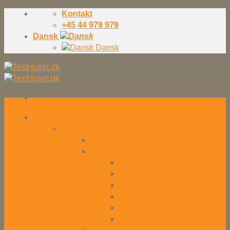
Skip
Kontakt
to
+45 44 979 979
content
Dansk
Dansk
Konsulenter
Konsulenter – Oversigt
Hvorfor konsulenter?
Testkonsulenter
Testmentor
Testmanager
Testkoordinator
Tester
Teknisk tester
Testteam