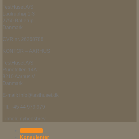
TestHuset A/S
Lautruphøj 1-3
2750 Ballerup
Danmark
CVR.nr. 26268788
KONTOR – AARHUS
TestHuset A/S
Runetoften 14A
8210 Aarhus V
Danmark
E-mail: info@testhuset.dk
Tlf. +45 44 979 979
Tilmeld nyhedsbrev
Kontakt os
Konsulenter