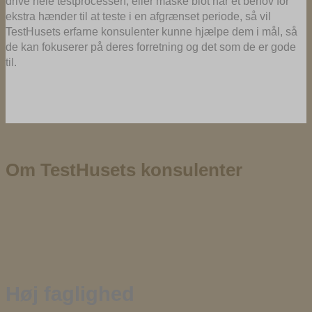
drive hele testprocessen, eller måske blot har et behov for
ekstra hænder til at teste i en afgrænset periode, så vil
TestHusets erfarne konsulenter kunne hjælpe dem i mål, så
de kan fokuserer på deres forretning og det som de er gode
til.
Om TestHusets konsulenter
Høj faglighed