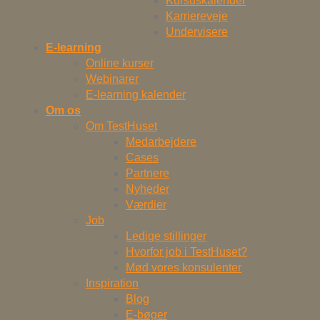
Kursuskalender
Karriereveje
Undervisere
E-learning
Online kurser
Webinarer
E-learning kalender
Om os
Om TestHuset
Medarbejdere
Cases
Partnere
Nyheder
Værdier
Job
Ledige stillinger
Hvorfor job i TestHuset?
Mød vores konsulenter
Inspiration
Blog
E-bøger