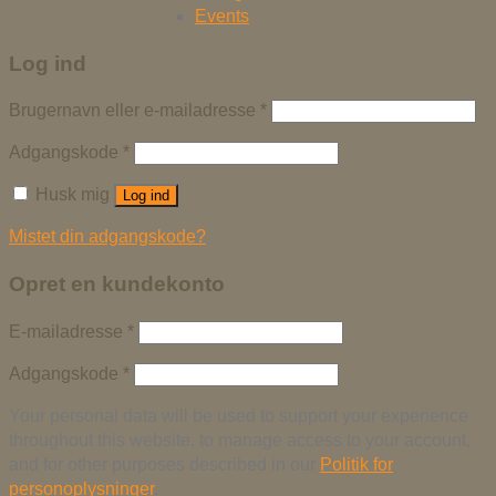
Events
Log ind
Brugernavn eller e-mailadresse
*
Adgangskode
*
Husk mig
Log ind
Mistet din adgangskode?
Opret en kundekonto
E-mailadresse
*
Adgangskode
*
Your personal data will be used to support your experience
throughout this website, to manage access to your account,
and for other purposes described in our
Politik for
personoplysninger
.