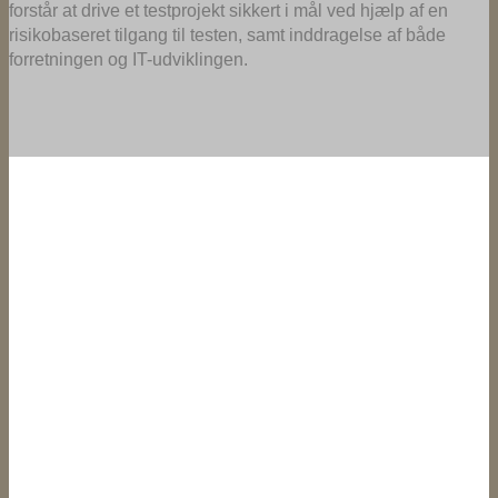
forstår at drive et testprojekt sikkert i mål ved hjælp af en
risikobaseret tilgang til testen, samt inddragelse af både
forretningen og IT-udviklingen.