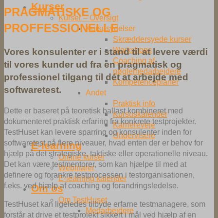
Kurser
PRAGMATISKE OG
Kurser – Oversigt
PROFFESSIONELLE
Kursusydelser
Skræddersyede kurser
Workshops
Vores konsulenter er i stand til at levere værdi
Coaching af
til vores kunder ud fra en pragmatisk og
nøglemedarbejdere
professionel tilgang til dét at arbejde med
Kompetenceplaner
softwaretest.
Andet
Praktisk info
Dette er baseret på teoretisk ballast kombineret med
Kursuskalender
dokumenteret praktisk erfaring fra konkrete testprojekter.
Karriereveje
TestHuset kan levere sparring og konsulenter inden for
Undervisere
softwaretest på flere niveauer, hvad enten der er behov for
E-learning
hjælp på det strategiske, taktiske eller operationelle niveau.
Online kurser
Det kan være testmentorer, som kan hjælpe til med at
Webinarer
definere og forankre testprocessen i testorganisationen,
E-learning kalender
f.eks. ved hjælp af coaching og forandringsledelse.
Om os
Om TestHuset
TestHuset kan ligeledes tilbyde erfarne testmanagere, som
Medarbejdere
forstår at drive et testprojekt sikkert i mål ved hjælp af en