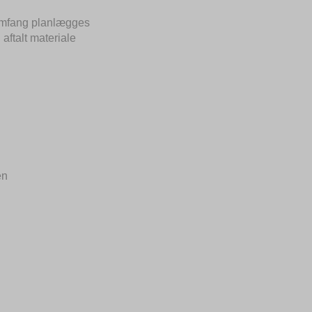
omfang planlægges
aftalt materiale
en