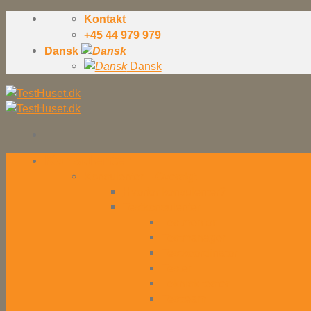
Skip
Kontakt
to
+45 44 979 979
content
Dansk
Dansk
Konsulenter
Konsulenter – Oversigt
Hvorfor konsulenter?
Testkonsulenter
Testmentor
Testmanager
Testkoordinator
Tester
Teknisk tester
Testteam