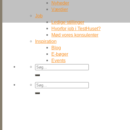
Nyheder
Værdier
Job
Ledige stillinger
Hvorfor job i TestHuset?
Mød vores konsulenter
Inspiration
Blog
E-bøger
Events
Søg
efter:
Søg
efter: