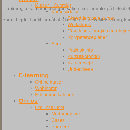
Kurser – Oversigt
Etablering af samarbejdsorganisation med henblik på fleksibe
Kursusydelser
Skræddersyede kurser
Samarbejdet har til formål at sikre den rette kvalitetssikring
Workshops
Coaching af nøglemedarbejde
Kompetenceplaner
Andet
Praktisk info
Kursuskalender
Karriereveje
Undervisere
E-learning
Online kurser
Webinarer
E-learning kalender
Om os
Om TestHuset
Medarbejdere
Cases
Partnere