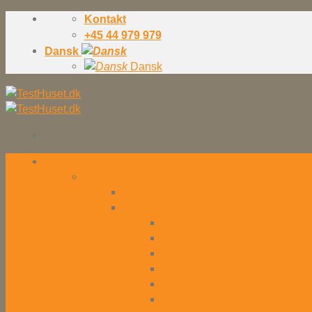
Skip
Kontakt
to
+45 44 979 979
content
Dansk
Dansk
Konsulenter
Konsulenter – Oversigt
Hvorfor konsulenter?
Testkonsulenter
Testmentor
Testmanager
Testkoordinator
Tester
Teknisk tester
Testteam