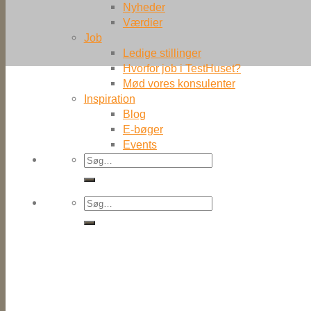
Nyheder
Værdier
Job
Ledige stillinger
Hvorfor job i TestHuset?
Mød vores konsulenter
Inspiration
Blog
E-bøger
Events
Søg
efter:
Søg
efter: