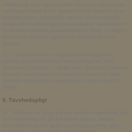
mobilisering, oprør og uroligheder, terrorisme usædvanlige
naturbegivenheder, brand, strejker, lockout, hærværk, tyveri,
strømafbrydelser, kortslutning, edb-vira, internet nedbrud,
vareknaphed samt mangler eller forsinkelser ved leverancer
fra underleverandører, valutarestriktioner, import- og eksport-
restriktioner, dødsfald, sygdom eller fratræden af nøgle-
personer.
8.2. I sådanne tilfælde er begge parter berettiget til at
udskyde kursusafholdelsen / kursusdeltagelsen, indtil
opfyldelses-hindringen er ophørt, eller, såfremt force majeure
tilstanden opretholdes i en periode på mere end 14 dage,
alternativt vederlagsfrit / erstatningsfrit at træde tilbage fra
aftalen.
9. Tavshedspligt
9.1. TestHuset har pålagt alle sine ansatte at opretholde fuld-
kommen tavshed om alle forhold hos kunden, dennes
medarbejdere, kunder og evt. samarbejdspartnere, som