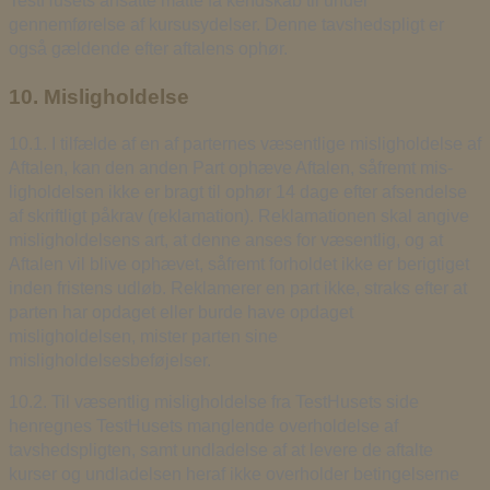
TestHusets ansatte måtte få kendskab til under
gennemførelse af kursusydelser. Denne tavshedspligt er
også gældende efter aftalens ophør.
10. Misligholdelse
10.1. I tilfælde af en af parternes væsentlige misligholdelse af
Aftalen, kan den anden Part ophæve Aftalen, såfremt mis-
ligholdelsen ikke er bragt til ophør 14 dage efter afsendelse
af skriftligt påkrav (reklamation). Reklamationen skal angive
misligholdelsens art, at denne anses for væsentlig, og at
Aftalen vil blive ophævet, såfremt forholdet ikke er berigtiget
inden fristens udløb. Reklamerer en part ikke, straks efter at
parten har opdaget eller burde have opdaget
misligholdelsen, mister parten sine
misligholdelsesbeføjelser.
10.2. Til væsentlig misligholdelse fra TestHusets side
henregnes TestHusets manglende overholdelse af
tavshedspligten, samt undladelse af at levere de aftalte
kurser og undladelsen heraf ikke overholder betingelserne