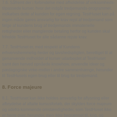
7.6. Såfremt der i forbindelse med afholdelse af virksomheds-
tilpassede kurser, hvor det indgår tredjemands-programmel,
indkøbes dette af kunden for egen regning. TestHuset kan på
ingen måde gøres ansvarlig for krav rejst af tredjemand som
følge af kundens brug af tredjemands immaterielle
rettigheder eller manglende betaling herfor og kunden skal
friholde TestHuset for alle sådanne rejste krav.
7.7. TestHuset er, med respekt af Kundens
erhvervshemmelig-heder og tavshedspligten, berettiget til at
genanvende indholdet af kurser udarbejdet af TestHuset
samt den herved opnåede knowhow, anvendte ideer og
pædagogiske virke-midler i andre sammenhænge, herunder
til TestHusets egen brug eller til brug for tredjemand.
8. Force majeure
8.1. TestHuset kan ikke holdes ansvarlig for aflysning eller
afbrydelse af aftalte kursusforløb, der skyldes force majeure
og udefra kommende omstændigheder, som TestHuset ikke
er herre over, herunder, men ikke begrænset til, krig, og