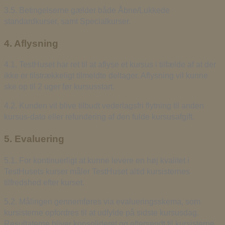
3.5. Betingelserne gælder både Åbne/Lukkede
standardkurser, samt Specialkurser.
4. Aflysning
4.1. TestHuset har ret til at aflyse et kursus i tilfælde af at der
ikke er tilstrækkeligt tilmeldte deltager. Aflysning vil kunne
ske op til 2 uger før kursusstart.
4.2. Kunden vil blive tilbudt vederlagsfri flytning til anden
kursus-dato eller refundering af den fulde kursusafgift.
5. Evaluering
5.1. For kontinuerligt at kunne levere en høj kvalitet i
TestHusets kurser måler TestHuset altid kursisternes
tilfredshed efter kurset.
5.2. Målingen gennemføres via evalueringsskema, som
kursisterne opfordres til at udfylde på sidste kursusdag.
Resultaterne bliver konsolideret og eftersendt til kursisterne