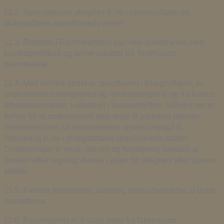
11.2. Specialkurser afregnes jf. de i rammeaftalen og
tillægsaftalen specificerede priser.
11.3. Rabatter i Rammeaftalen kan ikke kombineres med
kampagnetilbud og andre rabatter på TestHusets
hjemmeside.
11.4. Med mindre andet er specificeret i tillægsaftalen, er
underviserens transporttid og -omkostninger til og fra kursus-
afholdelsesstedet, inkluderet i kursusafgiften. Såfremt der er
behov for at underviseren skal rejse til adresser udenfor
Storkøbenhavn, vil konsulentens rejsetid medgå til
fakturering jf. de i tillægsaftalen specificerede satser.
Omkostninger til rejse, ophold og forplejning dækkes af
kunden efter regning. Kørsel i egen bil afregnes efter statens
takster.
11.5. Faktura fremsendes samtidig med udsendelse af ordre-
bekræftelse.
11.6. Betalingsfrist er 8 dage netto fra fakturadato.