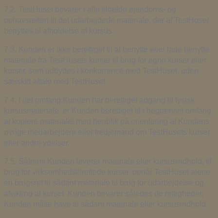
7.2. TestHuset bevarer i alle tilfælde ejendoms- og
ophavsretten til det udarbejdede materiale, der af TestHuset
benyttes til afholdelse af kursus.
7.3. Kunden er ikke berettiget til at benytte eller lade benytte
materiale fra TestHusets kurser til brug for egne kurser eller
kurser, som udbydes i konkurrence med TestHuset, uden
særskilt aftale med TestHuset.
7.4. I det omfang Kunden har berettiget adgang til fysisk
kursusmateriale, er Kunden berettiget til i begrænset omfang
at kopiere materialet med henblik på orientering af Kundens
øvrige medarbejdere eller tredjemand om TestHusets kurser
eller andre ydelser.
7.5. Såfremt Kunden leverer materiale eller kursusindhold, til
brug for virksomhedstilrettede kurser, opnår TestHuset alene
en brugsret til sådant materiale til brug for udarbejdelse og
afvikling af kurset. Kunden bevarer således de rettigheder,
Kunden måtte have til sådant materiale eller kursusindhold.