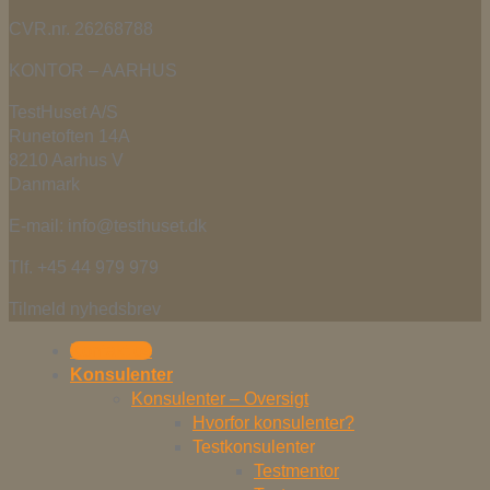
CVR.nr. 26268788
KONTOR – AARHUS
TestHuset A/S
Runetoften 14A
8210 Aarhus V
Danmark
E-mail: info@testhuset.dk
Tlf. +45 44 979 979
Tilmeld nyhedsbrev
Kontakt os
Konsulenter
Konsulenter – Oversigt
Hvorfor konsulenter?
Testkonsulenter
Testmentor