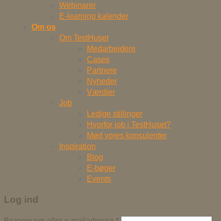
Webinarer
E-learning kalender
Om os
Om TestHuset
Medarbejdere
Cases
Partnere
Nyheder
Værdier
Job
Ledige stillinger
Hvorfor job i TestHuset?
Mød vores konsulenter
Inspiration
Blog
E-bøger
Events
Log ind
Brugernavn eller e-mailadresse
*