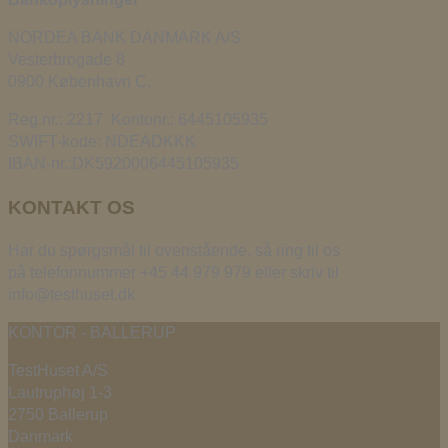
NORDEA BANK DANMARK A/S
Vesterbrogade 8
0900 København C.
Reg.nr.: 2217 Kontonr.: 6445105935
SWIFT-kode: NDEADKKK
IBAN-nr.:DK5920006445105935
KONTAKT OS
Har du spørgsmål til ovenstående, så ring til os
på telefonnummer +45 44 979 979 eller skriv til
info@testhuset.dk
KONTOR - BALLERUP
TestHuset A/S
Lautruphøj 1-3
2750 Ballerup
Danmark