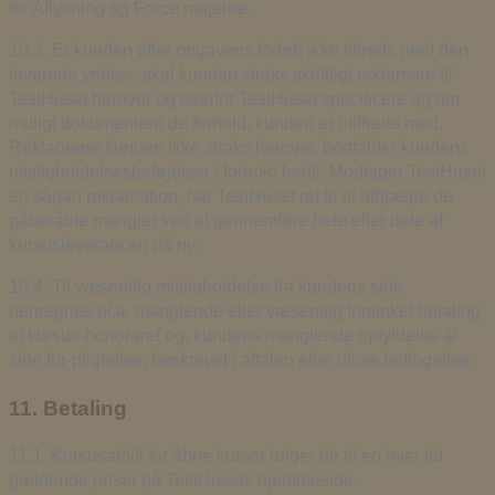
for Aflysning og Force majeure.
10.3. Er kunden efter opgavens forløb ikke tilfreds med den
leverede ydelse, skal kunden straks skriftligt reklamere til
TestHuset herover og overfor TestHuset specificere og om
muligt dokumentere de forhold, kunden er utilfreds med.
Reklamerer kunden ikke straks herover, bortfalder kundens
misligholdelsesbeføjelser i forhold hertil. Modtager TestHuset
en sådan reklamation, har TestHuset ret til at afhjælpe de
påberåbte mangler ved at gennemføre hele eller dele af
kursusleverancen på ny.
10.4. Til væsentlig misligholdelse fra kundens side
henregnes bl.a. manglende eller væsentlig forsinket betaling
af kursus-honoraret og, kundens manglende opfyldelse af
sine for-pligtelser, beskrevet i aftalen eller disse betingelser.
11. Betaling
11.1. Kursusafgift for åbne kurser følger de til en hver tid
gældende priser på TestHusets hjemmeside.