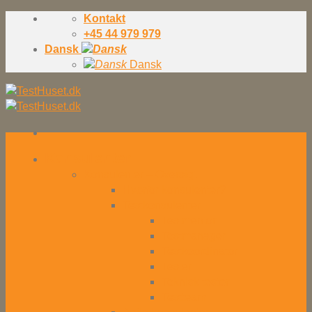
Skip
Kontakt
to
+45 44 979 979
content
Dansk
Dansk
Konsulenter
Konsulenter – Oversigt
Hvorfor konsulenter?
Testkonsulenter
Testmentor
Testmanager
Testkoordinator
Tester
Teknisk tester
Testteam