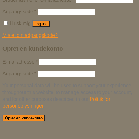
Adgangskode
*
Husk mig
Log ind
Mistet din adgangskode?
Opret en kundekonto
E-mailadresse
*
Adgangskode
*
Your personal data will be used to support your experience
throughout this website, to manage access to your account,
and for other purposes described in our
Politik for
personoplysninger
.
Opret en kundekonto