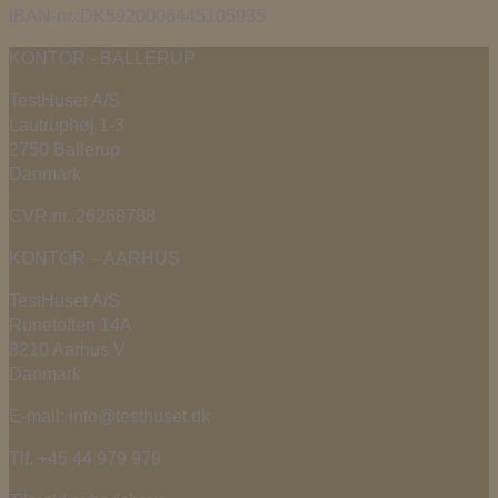
IBAN-nr.:DK5920006445105935
KONTOR - BALLERUP
TestHuset A/S
Lautruphøj 1-3
2750 Ballerup
Danmark
CVR.nr. 26268788
KONTOR – AARHUS
TestHuset A/S
Runetoften 14A
8210 Aarhus V
Danmark
E-mail: info@testhuset.dk
Tlf. +45 44 979 979