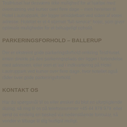
TestHuset har desværre ikke mulighed for at hjælpe med
overnatning ved kurser over flere dage – men henviser til
Hotel Lautruppark, der ligger umiddelbart ved siden af vores
adresse. Hotellet er et 4 stjernet “full-service” hotel, som giver
optimale muligheder for et behageligt ophold.
PARKERINGSFORHOLD – BALLERUP
Der er ekstremt gode parkeringsforhold omkring TestHuset,
enten direkte på den parkeringsplads der ligger i forbindelse
med adressen, eller som et led i indkvartering på Hotel
Lautruppark ved kurser over flere dage, hvor hotellet også
råder over gode parkeringsforhold.
KONTAKT OS
Har du spørgsmål til os eller ønsker du blot en uforpligtende
dialog, så ring til os på telefonnummer +45 44 979 979 eller
send os endelig en besked via nedenstående formular, så
vender vi tilbage til dig hurtigst muligt.