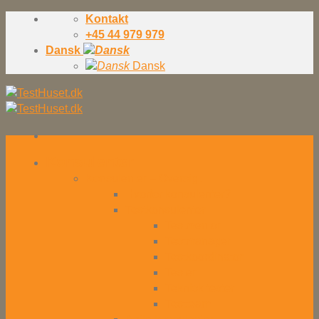
Skip
Kontakt
to
+45 44 979 979
content
Dansk
Dansk
Konsulenter
Konsulenter – Oversigt
Hvorfor konsulenter?
Testkonsulenter
Testmentor
Testmanager
Testkoordinator
Tester
Teknisk tester
Testteam