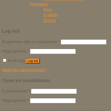
Inspiration
Blog
E-bøger
Events
Log ind
Brugernavn eller e-mailadresse
*
Adgangskode
*
Husk mig
Log ind
Mistet din adgangskode?
Opret en kundekonto
E-mailadresse
*
Adgangskode
*
Your personal data will be used to support your experience