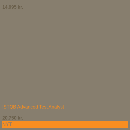
14.995
kr.
ISTQB Advanced Test Analyst
20.750
kr.
NYT