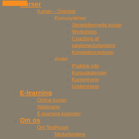
Kurser
Kontakt os!
Kurser – Oversigt
Kursusydelser
Skræddersyede kurser
Workshops
Coaching af
nøglemedarbejdere
Kompetenceplaner
Andet
Praktisk info
Kursuskalender
Karriereveje
Undervisere
E-learning
Online kurser
Webinarer
E-learning kalender
Om os
Om TestHuset
Medarbejdere