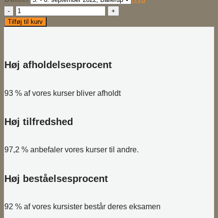
Grundlæggende
SQL
Tilføj til kurv
for
testere
antal
Høj afholdelsesprocent
93 % af vores kurser bliver afholdt
Høj tilfredshed
97,2 % anbefaler vores kurser til andre.
Høj beståelsesprocent
92 % af vores kursister består deres eksamen