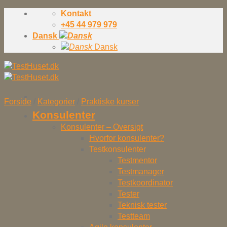
Skip
Kontakt
to
+45 44 979 979
content
Dansk
Dansk
Forside
/
Kategorier
/
Praktiske kurser
Konsulenter
Konsulenter – Oversigt
Hvorfor konsulenter?
Testkonsulenter
Testmentor
Testmanager
Testkoordinator
Tester
Teknisk tester
Testteam