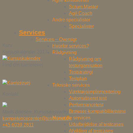
Agile konsulenter
Scrum Master
Agil Coach
Andre specialister
Specialister
Services
Services – Oversigt
Kurv
Hvorfor services?
Kursuskalender 2017
Rådgivning
Rådgivning om
Find din karrierevej
testorganisation
Teststrategi
Testplan
Tekniske services
Værktøjsimplementering
Kontakt
Automatiseret test
Performancetest
Browser-kompatibilitetstest
Mads Boesen, Kursusansvarlig
Manuelle services
kompetencecenter@testhuset.dk
Udarbejdelse af testcases
+45 6039 2811
Afvikling af testcases