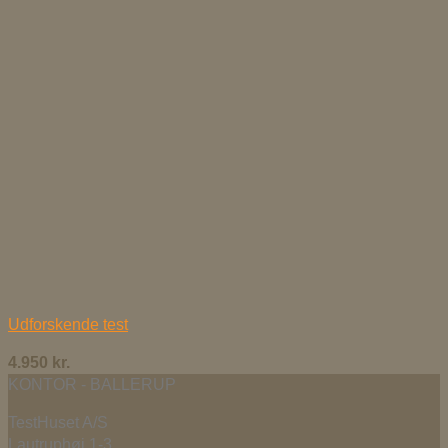
Udforskende test
4.950
kr.
KONTOR - BALLERUP
TestHuset A/S
Lautruphøj 1-3