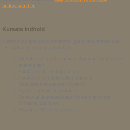
undervisere her.
Kursets indhold
Kurset er en god måde at komme i gang med professionel
test og kvalitetssikring, og omfatter:
Overblik over en database, opbygningen og miljøet
omkring den
Forståelse af ER-diagrammer
Forståelse for relationelle databaser
Database Management Systems
MySQL og SQL instruktioner
Review af databasedesign og værdien af det i
forhold til databaser
Brugen af SQL i testerens rolle