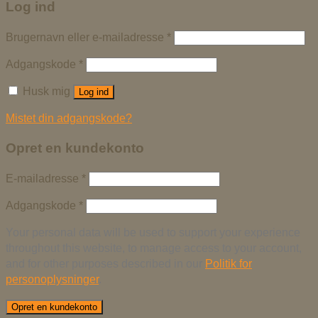
Log ind
Brugernavn eller e-mailadresse
*
Adgangskode
*
Husk mig
Log ind
Mistet din adgangskode?
Opret en kundekonto
E-mailadresse
*
Adgangskode
*
Your personal data will be used to support your experience
throughout this website, to manage access to your account,
and for other purposes described in our
Politik for
personoplysninger
.
Opret en kundekonto