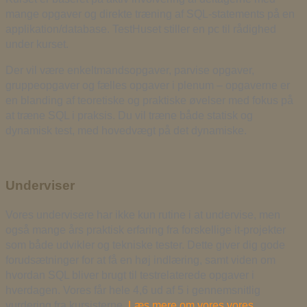
mange opgaver og direkte træning af SQL-statements på en
applikation/database. TestHuset stiller en pc til rådighed
under kurset.
Der vil være enkeltmandsopgaver, parvise opgaver,
gruppeopgaver og fælles opgaver i plenum – opgaverne er
en blanding af teoretiske og praktiske øvelser med fokus på
at træne SQL i praksis. Du vil træne både statisk og
dynamisk test, med hovedvægt på det dynamiske.
Underviser
Vores undervisere har ikke kun rutine i at undervise, men
også mange års praktisk erfaring fra forskellige it-projekter
som både udvikler og tekniske tester. Dette giver dig gode
forudsætninger for at få en høj indlæring, samt viden om
hvordan SQL bliver brugt til testrelaterede opgaver i
hverdagen. Vores får hele 4,6 ud af 5 i gennemsnitlig
vurdering fra kursisterne.
Læs mere om vores vores