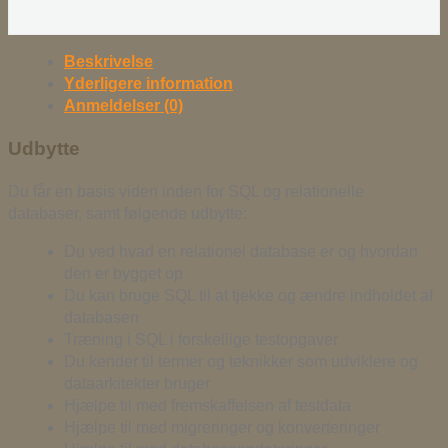
Beskrivelse
Yderligere information
Anmeldelser (0)
Udbytte
Du får en basis viden inden for SQL og relationelle
databaser, samt følgende udbytte:
Du ved hvad en relationel database er og hvordan
den er bygget op
Du kan bruge SQL til at tjekke og ændre indholdet af
databasen
Træning i SQL i forskellige testopgaver
Du kender til termer og teknikker som udviklere og
dataarkitekter bruger
Hjælpe til med fremskaffelsen af testdata
Hjælpe til med migreringer og konverteringer