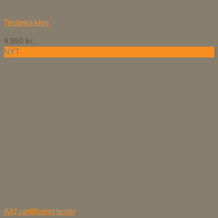
Testteknikker
9.950
kr.
NYT
AiU certificeret tester