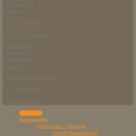
2750 Ballerup
Danmark
CVR.nr. 26268788
KONTOR – AARHUS
TestHuset A/S
Runetoften 14A
8210 Aarhus V
Danmark
E-mail: info@testhuset.dk
Tlf. +45 44 979 979
Tilmeld nyhedsbrev
Kontakt os
Konsulenter
Konsulenter – Oversigt
Hvorfor konsulenter?