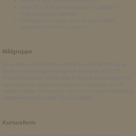
Hjælpe til med databaseopdateringer
Bruge SQL til at lave dataudtræk til rapporter i
Testmanagement værktøjer
Forståelse for hvordan data, der typisk bliver
præsenteret på en GUI, er gemt
Målgruppe
Du er softwaretester med mindst et års praktisk erfaring og
kender til almindelige testbegreber (svarende til ISTQB
Foundation niveau). Det er især for testere som arbejder i et
agilt setup, som ønsker at bidrage med løsninger af mere
teknisk karakter. Du forventes ikke at have noget kendskab til
databaseopbygning eller SQL på forhånd.
Kursusform
Kurset er baseret på aktiv involvering af deltagerne med