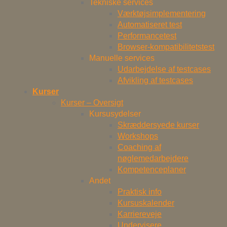
Tekniske services
Værktøjsimplementering
Automatiseret test
Performancetest
Browser-kompatibilitetstest
Manuelle services
Udarbejdelse af testcases
Afvikling af testcases
Kurser
Kurser – Oversigt
Kursusydelser
Skræddersyede kurser
Workshops
Coaching af
nøglemedarbejdere
Kompetenceplaner
Andet
Praktisk info
Kursuskalender
Karriereveje
Undervisere