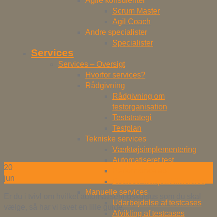
Agile konsulenter
Scrum Master
Agil Coach
Andre specialister
Specialister
Services
Services – Oversigt
Hvorfor services?
Rådgivning
Rådgivning om
testorganisation
Teststrategi
Testplan
Tekniske services
Værktøjsimplementering
Automatiseret test
20
Performancetest
jun
Browser-kompatibilitetstest
Manuelle services
Er du i tvivl om hvilket automatiseringskursus som du skal
Udarbejdelse af testcases
vælge, så har vi lavet en lille guide.
Afvikling af testcases