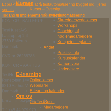
Kurser
Et praktisk bud på at få testautomatisering bygget ind i jeres
Kurser – Oversigt
sprints
Kursusydelser
Tilgang til implementering af testautomatisering
Skræddersyede kurser
KONTOR - BALLERUP
Workshops
TestHuset A/S
Coaching af
Lautruphøj 1-3
nøglemedarbejdere
2750 Ballerup
Kompetenceplaner
Danmark
Andet
Praktisk info
CVR.nr. 26268788
Kursuskalender
Karriereveje
KONTOR – AARHUS
Undervisere
E-learning
TestHuset A/S
Online kurser
Runetoften 14A
Webinarer
8210 Aarhus V
E-learning kalender
Danmark
Om os
E-mail: info@testhuset.dk
Om TestHuset
Medarbejdere
Tlf. +45 44 979 979