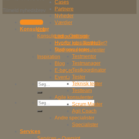
Cases
Partnere
Tilmeld nyhedsbrev
Nyheder
Kontakt os
Værdier
Konsulenter
Job
Konsulenter – Oversigt
Ledige stillinger
Hvorfor konsulenter?
Hvorfor job i TestHuset?
Testkonsulenter
Mød vores konsulenter
Testmentor
Inspiration
Testmanager
Blog
Testkoordinator
E-bøger
Tester
Events
Teknisk tester
Søg
Testteam
efter:
Agile konsulenter
Søg
Scrum Master
efter:
Agil Coach
Andre specialister
Specialister
Services
Services – Oversigt