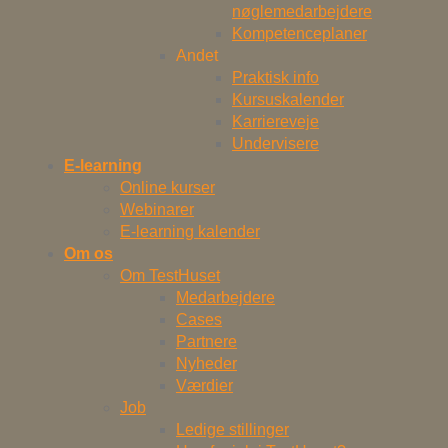
nøglemedarbejdere
Kompetenceplaner
Andet
Praktisk info
Kursuskalender
Karriereveje
Undervisere
E-learning
Online kurser
Webinarer
E-learning kalender
Om os
Om TestHuset
Medarbejdere
Cases
Partnere
Nyheder
Værdier
Job
Ledige stillinger