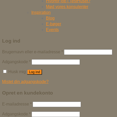
Hvorfor job i TestHuset?
Mød vores konsulenter
Inspiration
Blog
E-bøger
Events
Log ind
Brugernavn eller e-mailadresse
*
Adgangskode
*
Husk mig
Log ind
Mistet din adgangskode?
Opret en kundekonto
E-mailadresse
*
Adgangskode
*