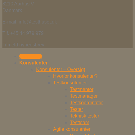
8210 Aarhus V
Danmark
E-mail: info@testhuset.dk
Tlf. +45 44 979 979
Tilmeld nyhedsbrev
Kontakt os
Konsulenter
Konsulenter – Oversigt
Hvorfor konsulenter?
Testkonsulenter
Testmentor
Testmanager
Testkoordinator
Tester
Teknisk tester
Testteam
Agile konsulenter