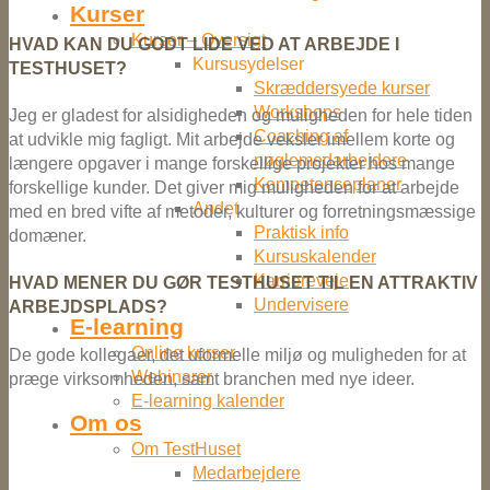
Kurser
Kurser – Oversigt
HVAD KAN DU GODT LIDE VED AT ARBEJDE I
Kursusydelser
TESTHUSET?
Skræddersyede kurser
Workshops
Jeg er gladest for alsidigheden og muligheden for hele tiden
Coaching af
at udvikle mig fagligt. Mit arbejde veksler imellem korte og
nøglemedarbejdere
længere opgaver i mange forskellige projekter hos mange
Kompetenceplaner
forskellige kunder. Det giver mig muligheden for at arbejde
Andet
med en bred vifte af metoder, kulturer og forretningsmæssige
Praktisk info
domæner.
Kursuskalender
Karriereveje
HVAD MENER DU GØR TESTHUSET TIL EN ATTRAKTIV
Undervisere
ARBEJDSPLADS?
E-learning
Online kurser
De gode kollegaer, det uformelle miljø og muligheden for at
Webinarer
præge virksomheden, samt branchen med nye ideer.
E-learning kalender
Om os
Om TestHuset
Medarbejdere