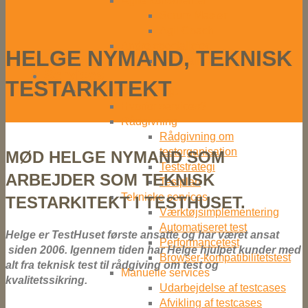
Agile konsulenter
Scrum Master
Agil Coach
Andre specialister
HELGE NYMAND, TEKNISK
Specialister
Services
TESTARKITEKT
Services – Oversigt
Hvorfor services?
Rådgivning
Rådgivning om
testorganisation
MØD HELGE NYMAND SOM
Teststrategi
ARBEJDER SOM TEKNISK
Testplan
Tekniske services
TESTARKITEKT I TESTHUSET.
Værktøjsimplementering
Automatiseret test
Helge er TestHuset første ansatte og har været ansat
Performancetest
siden 2006. Igennem tiden har Helge hjulpet kunder med
Browser-kompatibilitetstest
alt fra teknisk test til rådgiving om test og
Manuelle services
kvalitetssikring.
Udarbejdelse af testcases
Afvikling af testcases