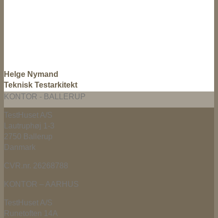
Helge Nymand
Teknisk Testarkitekt
KONTOR - BALLERUP
TestHuset A/S
Lautruphøj 1-3
2750 Ballerup
Danmark
CVR.nr. 26268788
KONTOR – AARHUS
TestHuset A/S
Runetoften 14A