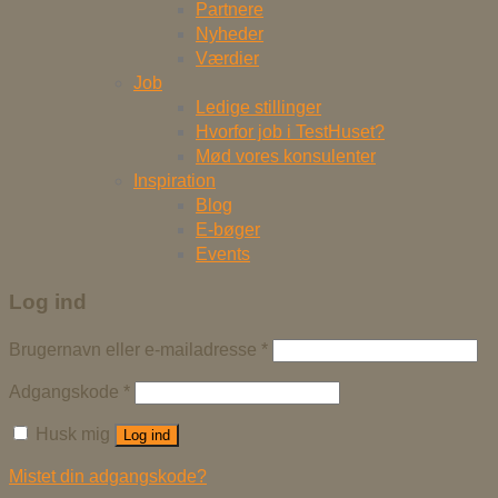
Partnere
Nyheder
Værdier
Job
Ledige stillinger
Hvorfor job i TestHuset?
Mød vores konsulenter
Inspiration
Blog
E-bøger
Events
Log ind
Brugernavn eller e-mailadresse
*
Adgangskode
*
Husk mig
Log ind
Mistet din adgangskode?