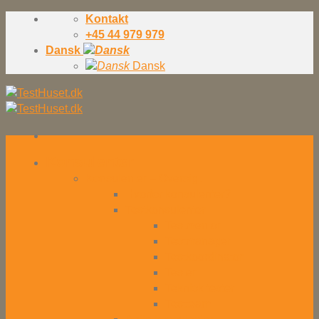
Skip
Kontakt
to
+45 44 979 979
content
Dansk
Dansk
Konsulenter
Konsulenter – Oversigt
Hvorfor konsulenter?
Testkonsulenter
Testmentor
Testmanager
Testkoordinator
Tester
Teknisk tester
Testteam