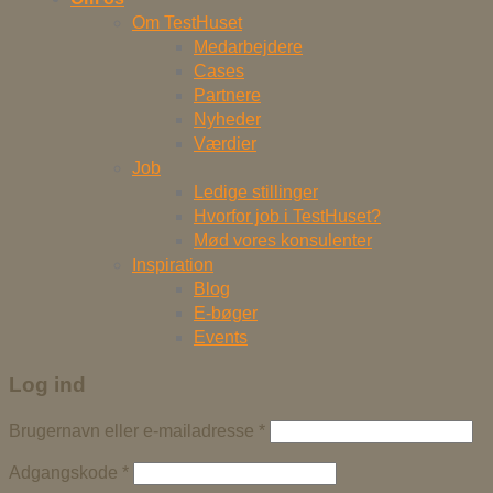
Om TestHuset
Medarbejdere
Cases
Partnere
Nyheder
Værdier
Job
Ledige stillinger
Hvorfor job i TestHuset?
Mød vores konsulenter
Inspiration
Blog
E-bøger
Events
Log ind
Brugernavn eller e-mailadresse
*
Adgangskode
*