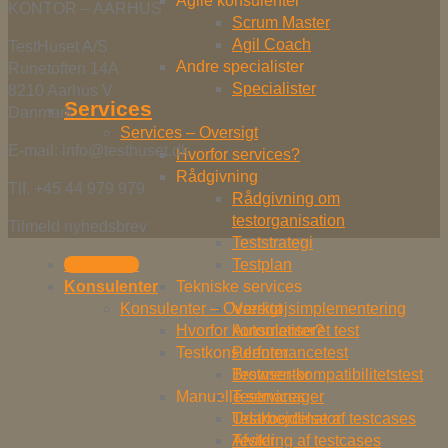
Agile konsulenter
KONTOR – AARHUS
Scrum Master
Agil Coach
TestHuset A/S
Andre specialister
Runetoften 14A
Specialister
8210 Aarhus V
Services
Danmark
Services – Oversigt
E-mail: info@testhuset.dk
Hvorfor services?
Rådgivning
Tlf. +45 44 979 979
Rådgivning om
testorganisation
Tilmeld nyhedsbrev
Teststrategi
Kontakt os
Testplan
Konsulenter
Tekniske services
Konsulenter – Oversigt
Værktøjsimplementering
Hvorfor konsulenter?
Automatiseret test
Testkonsulenter
Performancetest
Browser-kompatibilitetstest
Testmentor
Manuelle services
Testmanager
Udarbejdelse af testcases
Testkoordinator
Afvikling af testcases
Tester