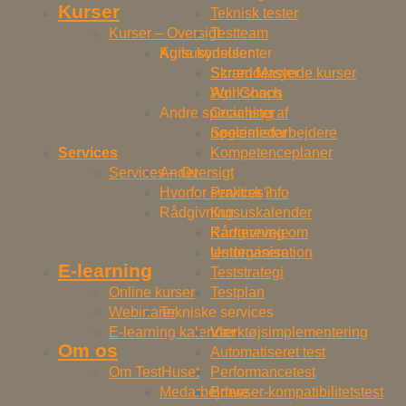
Kurser
Teknisk tester
Kurser – Oversigt
Testteam
Kursusydelser
Agile konsulenter
Skræddersyede kurser
Scrum Master
Workshops
Agil Coach
Andre specialister
Coaching af
nøglemedarbejdere
Specialister
Services
Kompetenceplaner
Services – Oversigt
Andet
Hvorfor services?
Praktisk info
Rådgivning
Kursuskalender
Karriereveje
Rådgivning om
Undervisere
testorganisation
E-learning
Teststrategi
Online kurser
Testplan
Webinarer
Tekniske services
E-learning kalender
Værktøjsimplementering
Om os
Automatiseret test
Om TestHuset
Performancetest
Medarbejdere
Browser-kompatibilitetstest