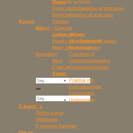
Cases
Manuelle services
Partnere
Udarbejdelse af testcases
Nyheder
Afvikling af testcases
Kurser
Værdier
Job
Kurser – Oversigt
Ledige stillinger
Kursusydelser
Hvorfor job i TestHuset?
Skræddersyede kurser
Mød vores konsulenter
Workshops
Inspiration
Coaching af
Blog
nøglemedarbejdere
E-bøger
Kompetenceplaner
Events
Andet
Søg
Praktisk info
efter:
Kursuskalender
Karriereveje
Søg
Undervisere
efter:
E-learning
Online kurser
Webinarer
E-learning kalender
Om os