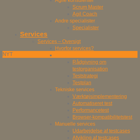
Agile konsulenter
Scrum Master
Agil Coach
Andre specialister
Specialister
Services
Services – Oversigt
Hvorfor services?
NYT
Rådgivning
Rådgivning om
testorganisation
Teststrategi
Testplan
Tekniske services
Værktøjsimplementering
Automatiseret test
Performancetest
Browser-kompatibilitetstest
Manuelle services
Udarbejdelse af testcases
Afvikling af testcases