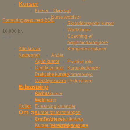
Kurser
Kurser – Oversigt
Kursusydelser
Forretningstest med BDD
Skræddersyede kurser
Workshops
10.900
kr.
Coaching af
Filter
nøglemedarbejdere
Alle kurser
Kompetenceplaner
Kategorier
Andet
Agile kurser
Praktisk info
Certificeringer
Kursuskalender
Praktiske kurser
Karriereveje
Værktøjskurser
Undervisere
E-learning
Kursussted
Aarhus
Online kurser
Ballerup
Webinarer
Roller
E-learning kalender
Om os
Kurser for forretningen
Kurser for projektledere
Om TestHuset
Kurser for tekniske testere
Medarbejdere