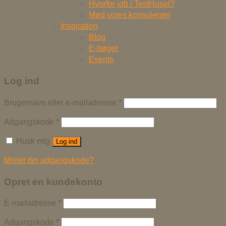
Hvorfor job i TestHuset?
Mød vores konsulenter
Inspiration
Blog
E-bøger
Events
Log ind
Brugernavn eller e-mailadresse
*
Adgangskode
*
Husk mig
Log ind
Mistet din adgangskode?
Opret en kundekonto
E-mailadresse
*
Adgangskode
*