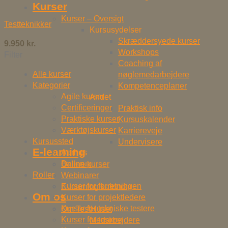
Kurser
Kurser – Oversigt
Testteknikker
Kursusydelser
Skræddersyede kurser
9.950
kr.
Workshops
Filter
Coaching af
Alle kurser
nøglemedarbejdere
Kategorier
Kompetenceplaner
Agile kurser
Andet
Certificeringer
Praktisk info
Praktiske kurser
Kursuskalender
Værktøjskurser
Karriereveje
Kursussted
Undervisere
E-learning
Aarhus
Ballerup
Online kurser
Roller
Webinarer
Kurser for forretningen
E-learning kalender
Om os
Kurser for projektledere
Kurser for tekniske testere
Om TestHuset
Kurser for testere
Medarbejdere