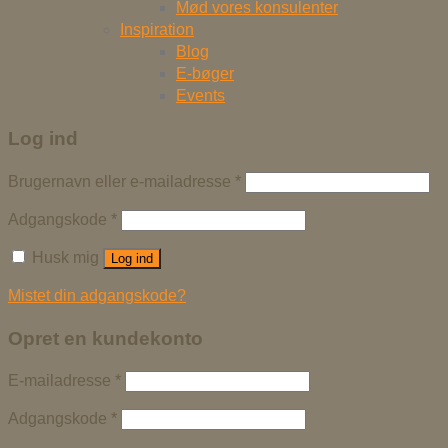
Mød vores konsulenter
Inspiration
Blog
E-bøger
Events
Log ind
Brugernavn eller e-mailadresse
*
Adgangskode
*
Husk mig
Log ind
Mistet din adgangskode?
Opret en kundekonto
E-mailadresse
*
Adgangskode
*