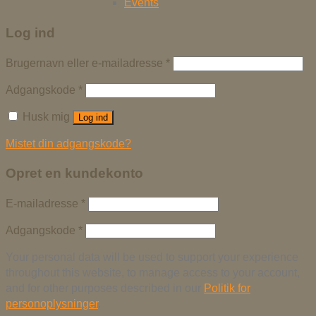
Events
Log ind
Brugernavn eller e-mailadresse
*
Adgangskode
*
Husk mig
Log ind
Mistet din adgangskode?
Opret en kundekonto
E-mailadresse
*
Adgangskode
*
Your personal data will be used to support your experience
throughout this website, to manage access to your account,
and for other purposes described in our
Politik for
personoplysninger
.