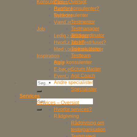
Konsulenter – Oversigt
Cases
Hvorfor konsulenter?
Partnere
Testkonsulenter
Nyheder
Testmentor
Værdier
Testmanager
Job
Testkoordinator
Ledige stillinger
Tester
Hvorfor job i TestHuset?
Teknisk tester
Mød vores konsulenter
Testteam
Inspiration
Agile konsulenter
Blog
Scrum Master
E-bøger
Agil Coach
Events
Søg
Andre specialister
efter:
Specialister
Services
Søg
Services – Oversigt
efter:
Hvorfor services?
Rådgivning
Rådgivning om
testorganisation
Teststrategi