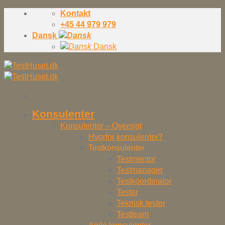
Skip
Kontakt
to
+45 44 979 979
content
Dansk
Dansk
Konsulenter
Konsulenter – Oversigt
Hvorfor konsulenter?
Testkonsulenter
Testmentor
Testmanager
Testkoordinator
Tester
Teknisk tester
Testteam