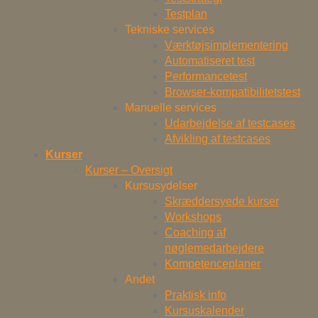
Testplan
Tekniske services
Værktøjsimplementering
Automatiseret test
Performancetest
Browser-kompatibilitetstest
Manuelle services
Udarbejdelse af testcases
Afvikling af testcases
Kurser
Kurser – Oversigt
Kursusydelser
Skræddersyede kurser
Workshops
Coaching af
nøglemedarbejdere
Kompetenceplaner
Andet
Praktisk info
Kursuskalender