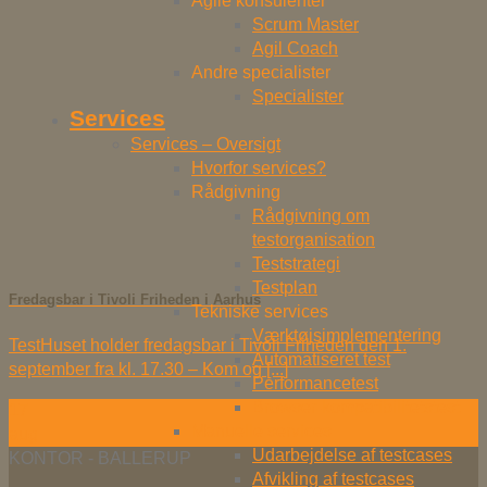
Agile konsulenter
Scrum Master
Agil Coach
Andre specialister
Specialister
Services
Services – Oversigt
Hvorfor services?
Rådgivning
Rådgivning om
testorganisation
Teststrategi
Testplan
Fredagsbar i Tivoli Friheden i Aarhus
Tekniske services
Værktøjsimplementering
TestHuset holder fredagsbar i Tivoli Friheden den 1.
Automatiseret test
september fra kl. 17.30 – Kom og [...]
Performancetest
Browser-kompatibilitetstest
17
Manuelle services
aug
Udarbejdelse af testcases
KONTOR - BALLERUP
Afvikling af testcases