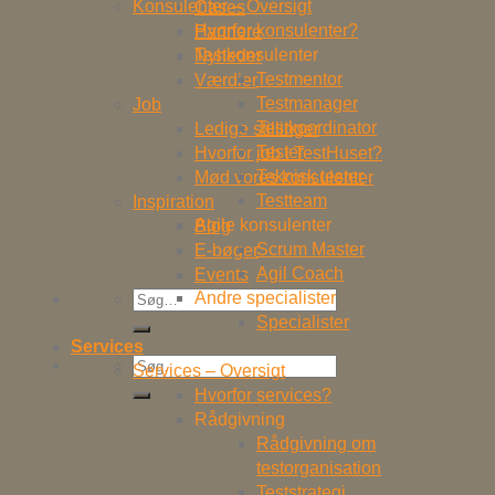
Konsulenter – Oversigt
Cases
Hvorfor konsulenter?
Partnere
Testkonsulenter
Nyheder
Testmentor
Værdier
Testmanager
Job
Testkoordinator
Ledige stillinger
Tester
Hvorfor job i TestHuset?
Teknisk tester
Mød vores konsulenter
Testteam
Inspiration
Agile konsulenter
Blog
Scrum Master
E-bøger
Agil Coach
Events
Søg
Andre specialister
efter:
Specialister
Services
Søg
Services – Oversigt
efter:
Hvorfor services?
Rådgivning
Rådgivning om
testorganisation
Teststrategi