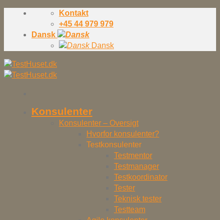
Skip
Kontakt
to
+45 44 979 979
content
Dansk
Dansk
Konsulenter
Konsulenter – Oversigt
Hvorfor konsulenter?
Testkonsulenter
Testmentor
Testmanager
Testkoordinator
Tester
Teknisk tester
Testteam