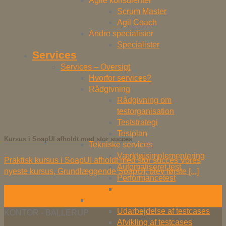
Agile konsulenter
Scrum Master
Agil Coach
Andre specialister
Specialister
Services
Services – Oversigt
Hvorfor services?
Rådgivning
Rådgivning om
testorganisation
Teststrategi
Testplan
Kursus i SoapUI afholdt med stor succes
Tekniske services
Værktøjsimplementering
Praktisk kursus i SoapUI afholdt med stor succes Vores
Automatiseret test
nyeste kursus, Grundlæggende SoapUI, blev første [...]
Performancetest
Browser-kompatibilitetstest
12
Manuelle services
jan
Udarbejdelse af testcases
KONTOR - BALLERUP
Afvikling af testcases