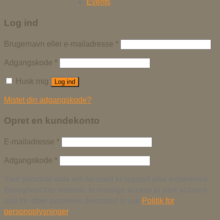
Events
Log ind
Brugernavn eller e-mailadresse
*
Adgangskode
*
Husk mig
Log ind
Mistet din adgangskode?
Opret en kundekonto
E-mailadresse
*
Adgangskode
*
Your personal data will be used to support your experience
throughout this website, to manage access to your account,
and for other purposes described in our
Politik for
personoplysninger
.