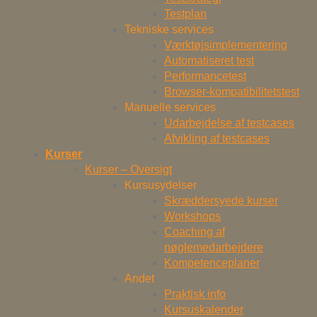
Testplan
Tekniske services
Værktøjsimplementering
Automatiseret test
Performancetest
Browser-kompatibilitetstest
Manuelle services
Udarbejdelse af testcases
Afvikling af testcases
Kurser
Kurser – Oversigt
Kursusydelser
Skræddersyede kurser
Workshops
Coaching af
nøglemedarbejdere
Kompetenceplaner
Andet
Praktisk info
Kursuskalender