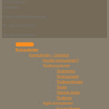
8210 Aarhus V
Danmark
E-mail: info@testhuset.dk
Tlf. +45 44 979 979
Tilmeld nyhedsbrev
Kontakt os
Konsulenter
Konsulenter – Oversigt
Hvorfor konsulenter?
Testkonsulenter
Testmentor
Testmanager
Testkoordinator
Tester
Teknisk tester
Testteam
Agile konsulenter
Scrum Master