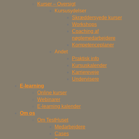
Kurser – Oversigt
Kursusydelser
Skræddersyede kurser
Workshops
Coaching af
nøglemedarbejdere
Kompetenceplaner
Andet
Praktisk info
Kursuskalender
Karriereveje
Undervisere
E-learning
Online kurser
Webinarer
E-learning kalender
Om os
Om TestHuset
Medarbejdere
Cases