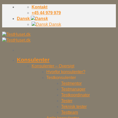
Skip
Kontakt
to
+45 44 979 979
content
Dansk
Dansk
Konsulenter
Konsulenter – Oversigt
Hvorfor konsulenter?
Testkonsulenter
Testmentor
Testmanager
Testkoordinator
Tester
Teknisk tester
Testteam