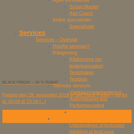
Agile konsulenter
Scrum Master
Agil Coach
Andre specialister
Specialister
Services
Services – Oversigt
Hvorfor services?
Rådgivning
Rådgivning om
testorganisation
Teststrategi
Testplan
BLACK FRIDAY – 50 % RABAT
Tekniske services
Værktøjsimplementering
Fredag den 29. november 2019 er det Black Friday – og fra
Automatiseret test
kl. 00.00 til 23.59 [...]
Performancetest
Browser-kompatibilitetstest
28
Manuelle services
nov
Udarbejdelse af testcases
Afvikling af testcases