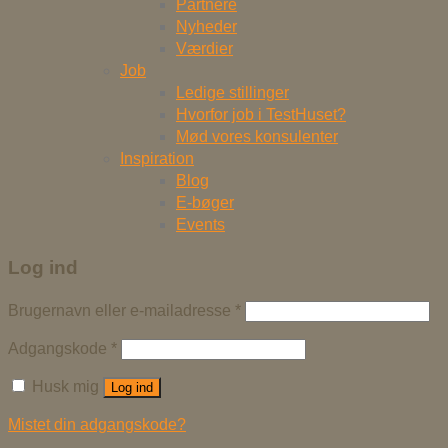
Partnere
Nyheder
Værdier
Job
Ledige stillinger
Hvorfor job i TestHuset?
Mød vores konsulenter
Inspiration
Blog
E-bøger
Events
Log ind
Brugernavn eller e-mailadresse
*
Adgangskode
*
Husk mig
Log ind
Mistet din adgangskode?