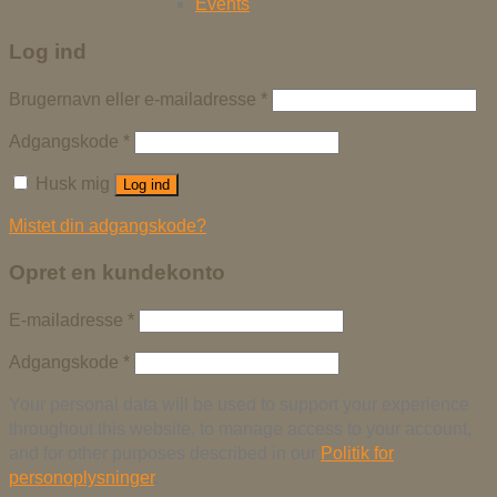
Events
Log ind
Brugernavn eller e-mailadresse
*
Adgangskode
*
Husk mig
Log ind
Mistet din adgangskode?
Opret en kundekonto
E-mailadresse
*
Adgangskode
*
Your personal data will be used to support your experience
throughout this website, to manage access to your account,
and for other purposes described in our
Politik for
personoplysninger
.