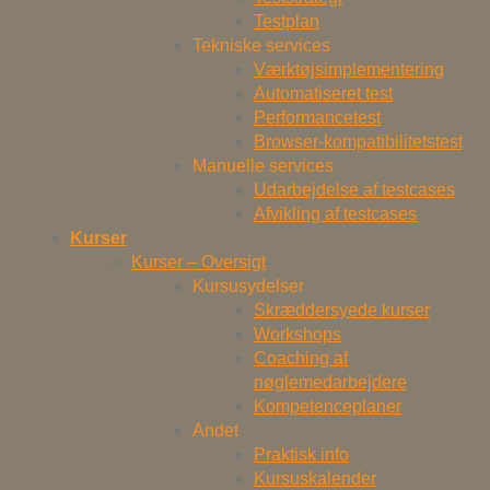
Testplan
Tekniske services
Værktøjsimplementering
Automatiseret test
Performancetest
Browser-kompatibilitetstest
Manuelle services
Udarbejdelse af testcases
Afvikling af testcases
Kurser
Kurser – Oversigt
Kursusydelser
Skræddersyede kurser
Workshops
Coaching af
nøglemedarbejdere
Kompetenceplaner
Andet
Praktisk info
Kursuskalender