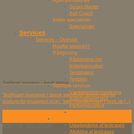
Agile konsulenter
Scrum Master
Agil Coach
Andre specialister
Specialister
Services
Services – Oversigt
Hvorfor services?
Rådgivning
Rådgivning om
testorganisation
Teststrategi
Testplan
TestHuset investerer i dansk startup
Tekniske services
Værktøjsimplementering
TestHuset investerer i dansk teknologi-startup med ny
Automatiseret test
platform for brugertest (UX). ”Med investeringen i TestLab [...]
Performancetest
Browser-kompatibilitetstest
18
Manuelle services
maj
Udarbejdelse af testcases
KONTOR - BALLERUP
Afvikling af testcases