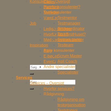
Konsulenter – Oversigt
Cases
Hvorfor konsulenter?
Partnere
Testkonsulenter
Nyheder
Testmentor
Værdier
Testmanager
Job
Testkoordinator
Ledige stillinger
Tester
Hvorfor job i TestHuset?
Teknisk tester
Mød vores konsulenter
Testteam
Inspiration
Agile konsulenter
Blog
Scrum Master
E-bøger
Agil Coach
Events
Søg
Andre specialister
efter:
Specialister
Services
Søg
Services – Oversigt
efter:
Hvorfor services?
Rådgivning
Rådgivning om
testorganisation
Teststrategi