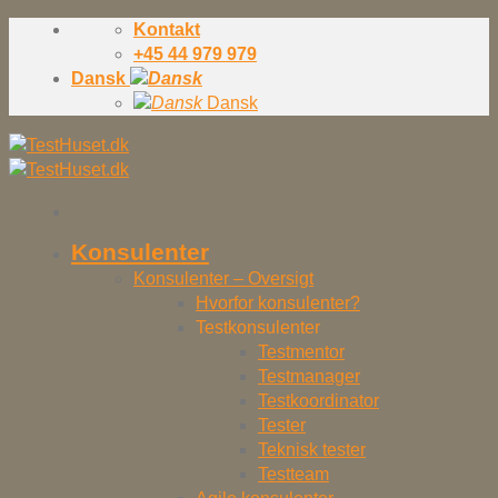
Skip
Kontakt
to
+45 44 979 979
content
Dansk
Dansk
Konsulenter
Konsulenter – Oversigt
Hvorfor konsulenter?
Testkonsulenter
Testmentor
Testmanager
Testkoordinator
Tester
Teknisk tester
Testteam