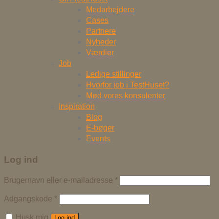
Medarbejdere
Cases
Partnere
Nyheder
Værdier
Job
Ledige stillinger
Hvorfor job i TestHuset?
Mød vores konsulenter
Inspiration
Blog
E-bøger
Events
Log ind
Brugernavn eller e-mailadresse
*
Adgangskode
*
Husk mig
Log ind