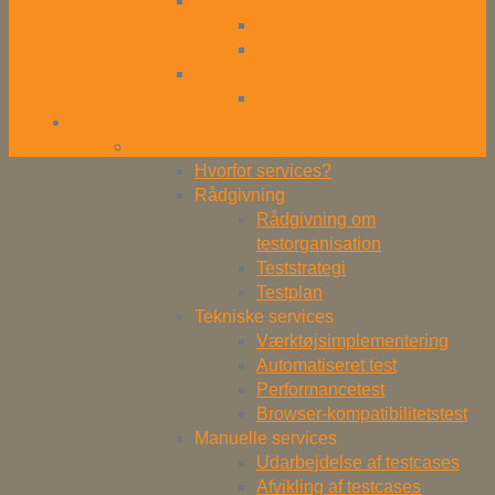
Agile konsulenter
Scrum Master
Agil Coach
Andre specialister
Specialister
Services
Services – Oversigt
Hvorfor services?
Rådgivning
Rådgivning om
testorganisation
Teststrategi
Testplan
Tekniske services
Værktøjsimplementering
Automatiseret test
Performancetest
Browser-kompatibilitetstest
Manuelle services
Udarbejdelse af testcases
Afvikling af testcases