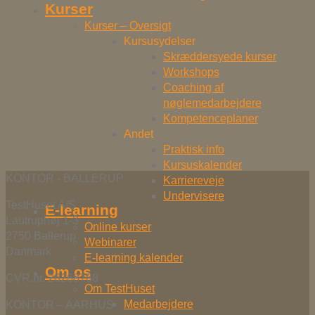
Kurser
Kurser – Oversigt
Kursusydelser
Skræddersyede kurser
Workshops
Coaching af
nøglemedarbejdere
Kompetenceplaner
Andet
Praktisk info
Kursuskalender
KONTOR - BALLERUP
Karriereveje
Undervisere
TestHuset A/S
E-learning
Lautruphøj 1-3
Online kurser
2750 Ballerup
Webinarer
Danmark
E-learning kalender
Om os
CVR.nr. 26268788
Om TestHuset
Medarbejdere
KONTOR – AARHUS