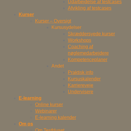
Udarbejdelse af testcases
Afvikling af testcases
Kurser
Kurser – Oversigt
Kursusydelser
Skræddersyede kurser
Workshops
Coaching af
nøglemedarbejdere
Kompetenceplaner
Andet
Praktisk info
Kursuskalender
Karriereveje
Undervisere
E-learning
Online kurser
Webinarer
E-learning kalender
Om os
Om TestHuset