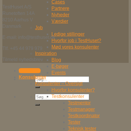
Cases
TestHuset A/S
Partnere
Runetoften 14A
Nyheder
8210 Aarhus V
Værdier
Danmark
Job
Ledige stillinger
E-mail: info@testhuset.dk
Hvorfor job i TestHuset?
Mød vores konsulenter
Tlf. +45 44 979 979
Inspiration
Tilmeld nyhedsbrev
Blog
E-bøger
Kontakt os
Events
Konsulenter
Søg
Konsulenter – Oversigt
efter:
Hvorfor konsulenter?
Søg
Testkonsulenter
efter:
Testmentor
Testmanager
Testkoordinator
Tester
Teknisk tester