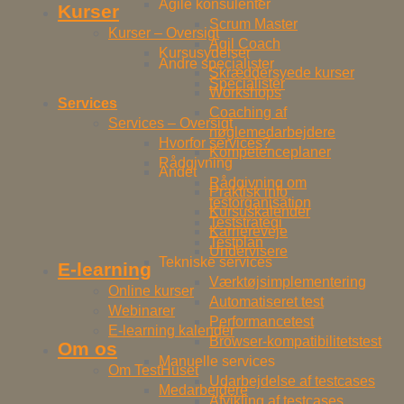
Agile konsulenter
Kurser
Scrum Master
Kurser – Oversigt
Agil Coach
Kursusydelser
Andre specialister
Skræddersyede kurser
Specialister
Workshops
Services
Coaching af
Services – Oversigt
nøglemedarbejdere
Hvorfor services?
Kompetenceplaner
Rådgivning
Andet
Rådgivning om
Praktisk info
testorganisation
Kursuskalender
Teststrategi
Karriereveje
Testplan
Undervisere
Tekniske services
E-learning
Værktøjsimplementering
Online kurser
Automatiseret test
Webinarer
Performancetest
E-learning kalender
Browser-kompatibilitetstest
Om os
Manuelle services
Om TestHuset
Udarbejdelse af testcases
Medarbejdere
Afvikling af testcases