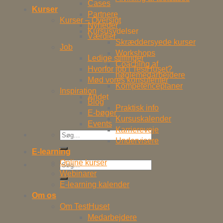
Cases
Kurser
Partnere
Kurser – Oversigt
Nyheder
Kursusydelser
Værdier
Skræddersyede kurser
Job
Workshops
Ledige stillinger
Coaching af
Hvorfor job i TestHuset?
nøglemedarbejdere
Mød vores konsulenter
Kompetenceplaner
Inspiration
Andet
Blog
Praktisk info
E-bøger
Kursuskalender
Events
Karriereveje
Søg
Undervisere
efter:
E-learning
Online kurser
Søg
Webinarer
efter:
E-learning kalender
Om os
Om TestHuset
Medarbejdere