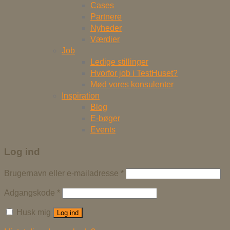
Cases
Partnere
Nyheder
Værdier
Job
Ledige stillinger
Hvorfor job i TestHuset?
Mød vores konsulenter
Inspiration
Blog
E-bøger
Events
Log ind
Brugernavn eller e-mailadresse
*
Adgangskode
*
Husk mig
Log ind