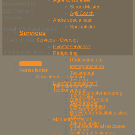
Agile konsulenter
Runetoften 14A
Scrum Master
8210 Aarhus V
Agil Coach
Danmark
Andre specialister
Specialister
E-mail: info@testhuset.dk
Services
Services – Oversigt
Tlf. +45 44 979 979
Hvorfor services?
Tilmeld nyhedsbrev
Rådgivning
Rådgivning om
Kontakt os
testorganisation
Konsulenter
Teststrategi
Konsulenter – Oversigt
Testplan
Hvorfor konsulenter?
Tekniske services
Testkonsulenter
Værktøjsimplementering
Testmentor
Automatiseret test
Testmanager
Performancetest
Testkoordinator
Browser-kompatibilitetstest
Tester
Manuelle services
Teknisk tester
Udarbejdelse af testcases
Testteam
Afvikling af testcases