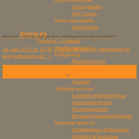
Agile konsulenter
Scrum Master
Agil Coach
Andre specialister
Specialister
Services
Webinar – Har du styr på dine erfaringsbaserede teknikker?
Services – Oversigt
Hvorfor services?
26. juni 2020, kl. 10.00 – Har du brug for en introduktion til,
Rådgivning
eller opfriskning af [...]
Rådgivning om
18
testorganisation
maj
Teststrategi
Testplan
Tekniske services
Værktøjsimplementering
Automatiseret test
Performancetest
Browser-kompatibilitetstest
Manuelle services
Udarbejdelse af testcases
Afvikling af testcases