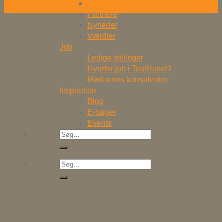
Cases
apr
Partnere
Nyheder
Værdier
Job
Ledige stillinger
Hvorfor job i TestHuset?
Mød vores konsulenter
Inspiration
Blog
E-bøger
Events
Søg
efter:
Søg
efter: