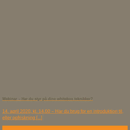
Webinar – Har du styr på dine whitebox teknikker?
14. april 2020, kl. 14.00 – Har du brug for en introduktion til,
eller opfriskning [...]
17