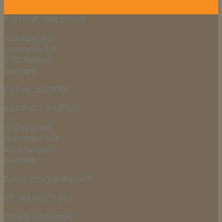
sep
KONTOR - BALLERUP
TestHuset A/S
Lautruphøj 1-3
2750 Ballerup
Danmark
CVR.nr. 26268788
KONTOR – AARHUS
TestHuset A/S
Runetoften 14A
8210 Aarhus V
Danmark
E-mail: info@testhuset.dk
Tlf. +45 44 979 979
Tilmeld nyhedsbrev