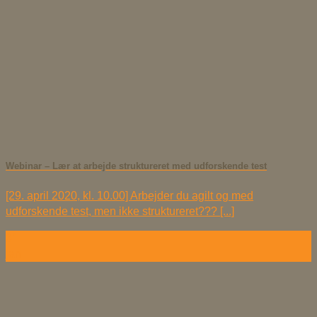
Webinar – Lær at arbejde struktureret med udforskende test
[29. april 2020, kl. 10.00] Arbejder du agilt og med
udforskende test, men ikke struktureret??? [...]
31
jan