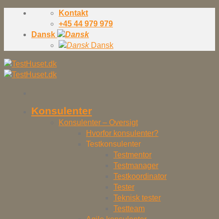
Skip
Kontakt
to
+45 44 979 979
content
Dansk
Dansk
Konsulenter
Konsulenter – Oversigt
Hvorfor konsulenter?
Testkonsulenter
Testmentor
Testmanager
Testkoordinator
Tester
Teknisk tester
Testteam