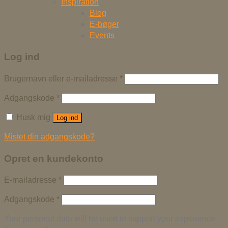
Inspiration
Blog
E-bøger
Events
Log ind
Brugernavn eller e-mailadresse
*
Adgangskode
*
Husk mig
Log ind
Mistet din adgangskode?
Opret en kundekonto
E-mailadresse
*
Adgangskode
*
Your personal data will be used to support your experience