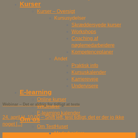
Kurser
Kurser – Oversigt
Kursusydelser
Skræddersyede kurser
Workshops
Coaching af
nøglemedarbejdere
Kompetenceplaner
Andet
Praktisk info
Kursuskalender
Karriereveje
Undervisere
E-learning
Online kurser
Webinar – Det er aldrig for tidligt at teste
Webinarer
E-learning kalender
24. april kl. 10.00 – Shift left, test tidligt, det er der jo ikke
Om os
noget [...]
Om TestHuset
Medarbejdere
01