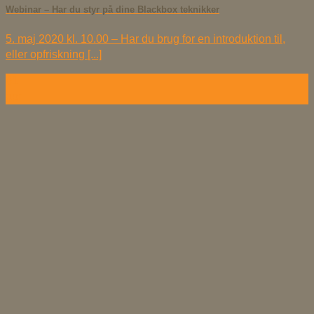
Webinar – Har du styr på dine Blackbox teknikker
5. maj 2020 kl. 10.00 – Har du brug for en introduktion til,
eller opfriskning [...]
01
apr