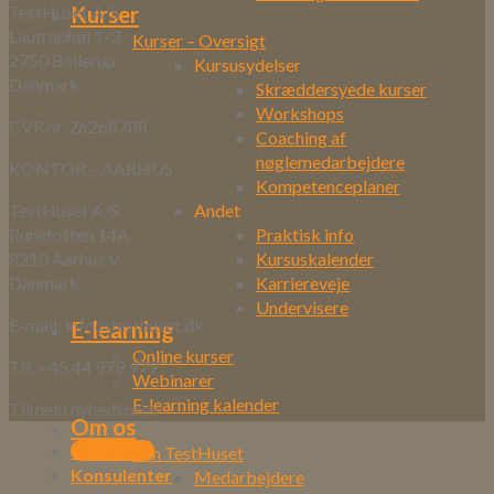
Kurser
TestHuset A/S
Lautruphøj 1-3
Kurser – Oversigt
2750 Ballerup
Kursusydelser
Danmark
Skræddersyede kurser
Workshops
CVR.nr. 26268788
Coaching af
nøglemedarbejdere
KONTOR – AARHUS
Kompetenceplaner
Andet
TestHuset A/S
Praktisk info
Runetoften 14A
Kursuskalender
8210 Aarhus V
Karriereveje
Danmark
Undervisere
E-mail: info@testhuset.dk
E-learning
Online kurser
Tlf. +45 44 979 979
Webinarer
E-learning kalender
Tilmeld nyhedsbrev
Om os
Kontakt os
Om TestHuset
Konsulenter
Medarbejdere