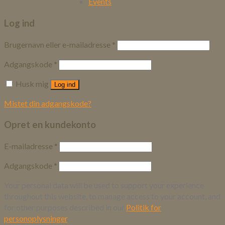
Events
Log ind
Brugernavn eller e-mailadresse
*
Adgangskode
*
Husk mig
Log ind
Mistet din adgangskode?
Opret en kundekonto
E-mailadresse
*
Adgangskode
*
Your personal data will be used to support your experience
throughout this website, to manage access to your account, and
for other purposes described in our
Politik for
personoplysninger
.