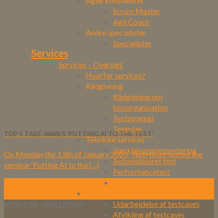
Agile konsulenter
Scrum Master
Agil Coach
Andre specialister
Specialister
Services
Services – Oversigt
Hvorfor services?
Rådgivning
Rådgivning om
testorganisation
Teststrategi
Testplan
TOP 5 TAKE-AWAYS ‘PUTTING AI TO THE TEST’
Tekniske services
Værktøjsimplementering
On Monday the 13th of January 2020, TestHuset hosted the
Automatiseret test
seminar ‘Putting AI to the [...]
Performancetest
Browser-kompatibilitetstest
16
Manuelle services
jan
Udarbejdelse af testcases
KONTOR - BALLERUP
Afvikling af testcases