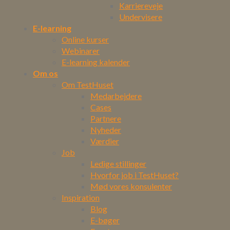
Karriereveje
Undervisere
E-learning
Online kurser
Webinarer
E-learning kalender
Om os
Om TestHuset
Medarbejdere
Cases
Partnere
Nyheder
Værdier
Job
Ledige stillinger
Hvorfor job i TestHuset?
Mød vores konsulenter
Inspiration
Blog
E-bøger