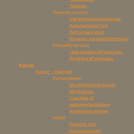
Testplan
Tekniske services
Værktøjsimplementering
Automatiseret test
Performancetest
Browser-kompatibilitetstest
Manuelle services
Udarbejdelse af testcases
Afvikling af testcases
Kurser
Kurser – Oversigt
Kursusydelser
Skræddersyede kurser
Workshops
Coaching af
nøglemedarbejdere
Kompetenceplaner
Andet
Praktisk info
Kursuskalender