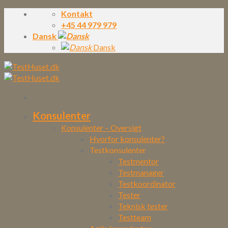
Skip
Kontakt
to
+45 44 979 979
content
Dansk
Dansk
Konsulenter
Konsulenter – Oversigt
Hvorfor konsulenter?
Testkonsulenter
Testmentor
Testmanager
Testkoordinator
Tester
Teknisk tester
Testteam